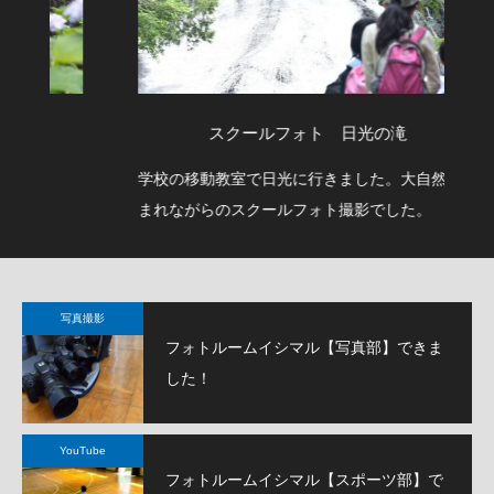
スクールフォト 日光の滝
学校の移動教室で日光に行きました。大自然に囲
公
まれながらのスクールフォト撮影でした。
て
写真撮影
フォトルームイシマル【写真部】できま
した！
YouTube
フォトルームイシマル【スポーツ部】で