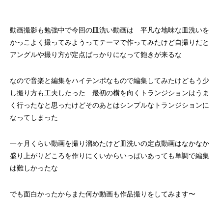
動画撮影も勉強中で今回の皿洗い動画は 平凡な地味な皿洗いを
かっこよく撮ってみようってテーマで作ってみたけど自撮りだと
アングルや撮り方が定点ばっかりになって飽きが来るな
なので音楽と編集をハイテンポなもので編集してみたけどもう少
し撮り方も工夫したった 最初の横を向くトランジションはうま
く行ったなと思ったけどそのあとはシンプルなトランジションに
なってしまった
一ヶ月くらい動画を撮り溜めたけど皿洗いの定点動画はなかなか
盛り上がりどころを作りにくいからいっぱいあっても単調で編集
は難しかったな
でも面白かったからまた何か動画も作品撮りをしてみます〜