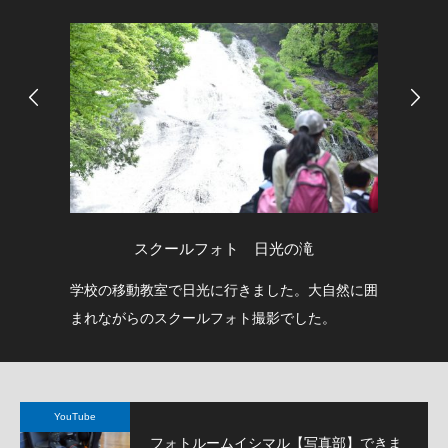
スクールフォト 日光の滝
学校の移動教室で日光に行きました。大自然に囲
公
まれながらのスクールフォト撮影でした。
て
YouTube
フォトルームイシマル【写真部】できま