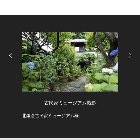
ージアム撮影
スクールフォト 日光の
アム様
学校の移動教室で日光に行きました。
まれながらのスクールフォト撮影でし