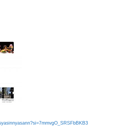
ru.syasinnyasann?si=7mmvgO_SRSFbBKB3