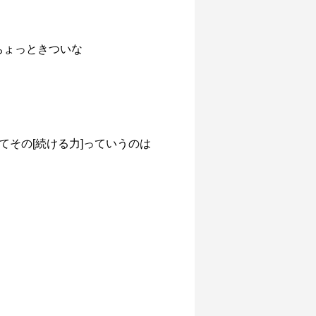
ちょっときついな
てその[続ける力]っていうのは