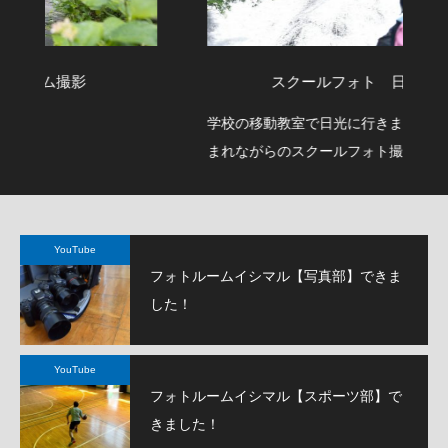
スクールフォト 日光の滝
学校の移動教室で日光に行きました。大自然に囲
公
まれながらのスクールフォト撮影でした。
て
YouTube
フォトルームイシマル【写真部】できま
した！
YouTube
フォトルームイシマル【スポーツ部】で
きました！