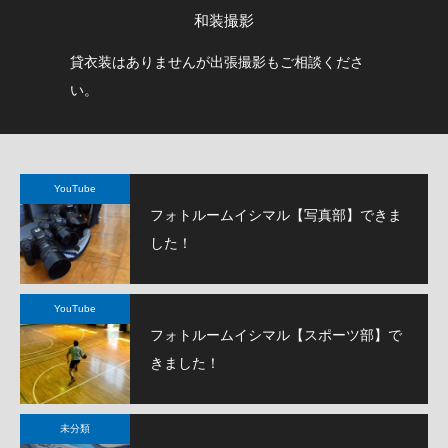
和装撮影
メし
貸衣装はありませんが出張撮影もご相談くださ
イ
い。
と
YouTube
フォトルームイシマル【写真部】できま
した！
YouTube
フォトルームイシマル【スポーツ部】で
きました！
未分類