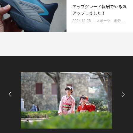
アップグレード報酬でやる気
アップしました！
2024.11.25
スポーツ
未分類
習