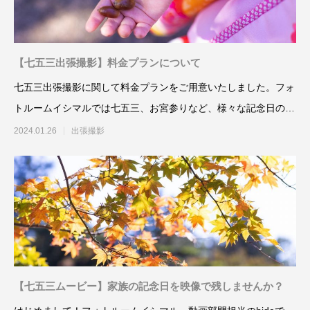
【七五三出張撮影】料金プランについて
七五三出張撮影に関して料金プランをご用意いたしました。フォ
トルームイシマルでは七五三、お宮参りなど、様々な記念日の撮
影にも出張撮影が
2024.01.26
出張撮影
【七五三ムービー】家族の記念日を映像で残しませんか？