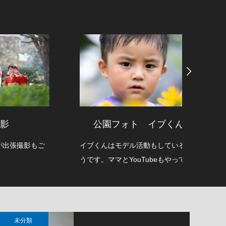
公園フォト イブくん
影もご
イブくんはモデル活動もしているよ
男性ポ
うです。ママとYouTubeもやってま
のも好き
す。
オにて
未分類